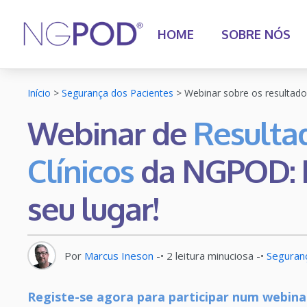
HOME
SOBRE NÓS
Início
>
Segurança dos Pacientes
>
Webinar sobre os resultado
Webinar de
Resulta
Clínicos
da NGPOD: R
seu lugar!
Por
Marcus Ineson
-•
2
leitura minuciosa
-•
Seguran
Registe-se agora para participar num webinar